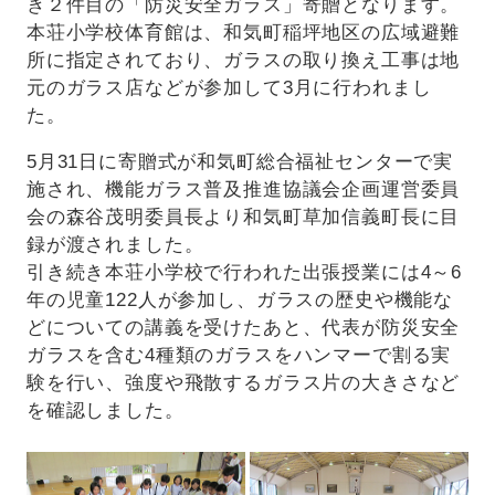
き２件目の「防災安全ガラス」寄贈となります。
本荘小学校体育館は、和気町稲坪地区の広域避難
所に指定されており、ガラスの取り換え工事は地
元のガラス店などが参加して3月に行われまし
た。
5月31日に寄贈式が和気町総合福祉センターで実
施され、機能ガラス普及推進協議会企画運営委員
会の森谷茂明委員長より和気町草加信義町長に目
録が渡されました。
引き続き本荘小学校で行われた出張授業には4～6
年の児童122人が参加し、ガラスの歴史や機能な
どについての講義を受けたあと、代表が防災安全
ガラスを含む4種類のガラスをハンマーで割る実
験を行い、強度や飛散するガラス片の大きさなど
を確認しました。